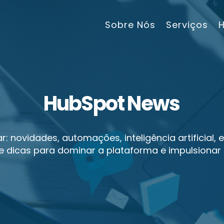
Sobre Nós
Serviços
H
u
b
S
p
o
t
N
e
w
s
: novidades, automações, inteligência artificial,
e dicas para dominar a plataforma e impulsionar 