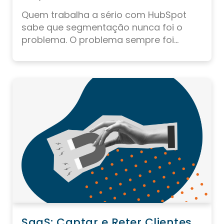
Quem trabalha a sério com HubSpot
sabe que segmentação nunca foi o
problema. O problema sempre foi...
SaaS: Captar e Reter Clientes