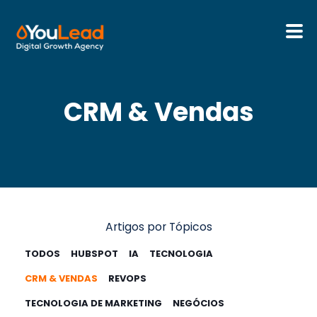
Sobre Nós
CRM & Vendas
Serviços
HubSpot
Recursos
Artigos por Tópicos
Contactos
TODOS
HUBSPOT
IA
TECNOLOGIA
CRM & VENDAS
REVOPS
Português
TECNOLOGIA DE MARKETING
NEGÓCIOS