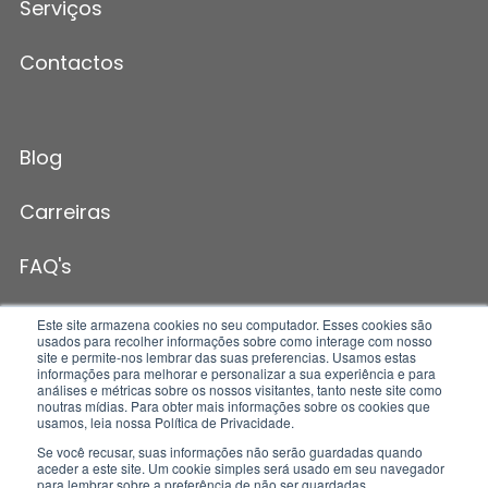
Serviços
Contactos
Blog
Carreiras
FAQ's
Este site armazena cookies no seu computador. Esses cookies são
usados para recolher informações sobre como interage com nosso
site e permite-nos lembrar das suas preferencias. Usamos estas
informações para melhorar e personalizar a sua experiência e para
análises e métricas sobre os nossos visitantes, tanto neste site como
noutras mídias. Para obter mais informações sobre os cookies que
usamos, leia nossa Política de Privacidade.
Se você recusar, suas informações não serão guardadas quando
aceder a este site. Um cookie simples será usado em seu navegador
Copyright © YouLead 2026. All Rights Reserved. |
Política
para lembrar sobre a preferência de não ser guardadas.