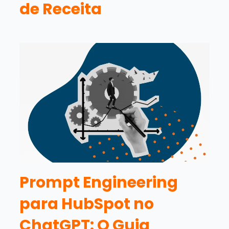
de Receita
Prompt Engineering
para HubSpot no
ChatGPT: O Guia