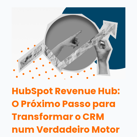
HubSpot Revenue Hub:
O Próximo Passo para
Transformar o CRM
num Verdadeiro Motor