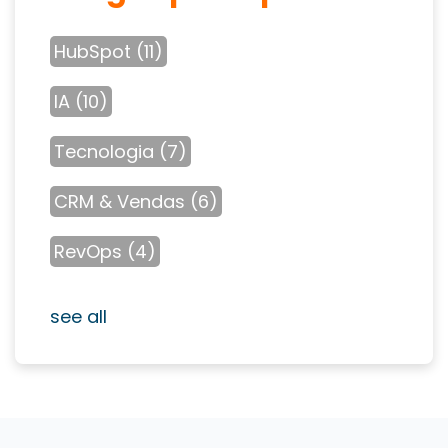
HubSpot
(11)
IA
(10)
Tecnologia
(7)
CRM & Vendas
(6)
RevOps
(4)
see all