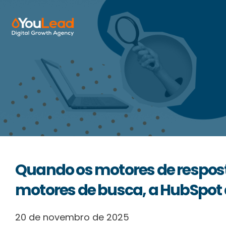
Sobre Nós
Serviços
HubSpot
Recursos
Quando os motores de respos
Contactos
motores de busca, a HubSpot 
Português
20 de novembro de 2025